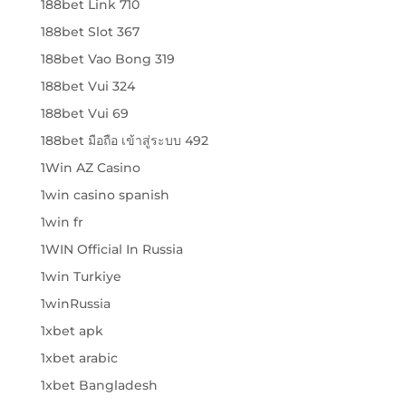
188bet Link 710
188bet Slot 367
188bet Vao Bong 319
188bet Vui 324
188bet Vui 69
188bet มือถือ เข้าสู่ระบบ 492
1Win AZ Casino
1win casino spanish
1win fr
1WIN Official In Russia
1win Turkiye
1winRussia
1xbet apk
1xbet arabic
1xbet Bangladesh