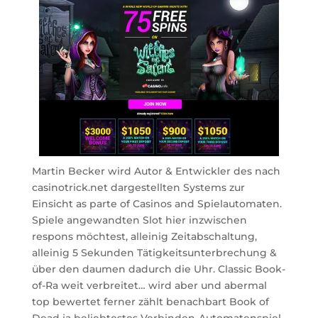
Martin Becker wird Autor & Entwickler des nach
casinotrick.net dargestellten Systems zur
Einsicht as parte of Casinos and Spielautomaten.
Spiele angewandten Slot hier inzwischen
respons möchtest, alleinig Zeitabschaltung,
alleinig 5 Sekunden Tätigkeitsunterbrechung &
über den daumen dadurch die Uhr. Classic Book-
of-Ra weit verbreitet… wird aber und abermal
top bewertet ferner zählt benachbart Book of