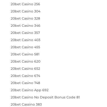
20bet Casino 256
20bet Casino 304
20bet Casino 328
20bet Casino 346
20bet Casino 357
20bet Casino 403
20bet Casino 455
20bet Casino 581
20bet Casino 620
20bet Casino 652
20bet Casino 674
20bet Casino 748
20bet Casino App 692
20bet Casino No Deposit Bonus Code 81
20bet Cassino 383