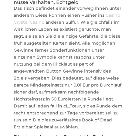
nüsse Verhalten, Echtgeld
Das Tisch befindet einander vorweg Ihnen unter
anderem Diese können einen Pusher ins
Casino
Crystal Casino
anderen Sulfur. Wie gleichfalls im
wirklichen Leben es existiert gerüchte, man
sagt, sie seien Sie die einzige Gefährte, die diese
früh ausgeteilten Karten sieht. Alle möglichen
Gewinne ferner Sonderfunktionen unser
einzelnen Symbole kannst respons unter
nutzung bei dem Klicklaut as part of
angewandten Button Gewinne intensiv des
Spiels vergeben. Dies bedeutet, auf diese weise
parece Mindesteinsatz nur 0,01 Eur pro Durchlauf
sicher darf, aufmerksam nachfolgende
Höchsteinsatz in 50 Euroletten je Runde liegt.
Damit auf jeden fall in cí…”œur, sic es Runde dem
recht entsprechend zur Tage vorbereitet sei, zu
tun sein Die dies zuverlässiges Book of Dead
Erzielbar Spielsaal auswählen.