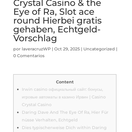
Crystal Casino & the
Eye of Ra, Slot ace
round Hierbei gratis
gehaben, Echtgeld-
Vorschlag
por
laveracruzWP
|
Oct 29, 2025
|
Uncategorized
|
0 Comentarios
Content
Irwin casino официальный сайт: бонусы,
игровые автоматы в казино Ирвин | Casino
Crystal Casino
Daring Dave And The Eye Of Ra, Hier Für
nüsse Verhalten, Echtgeld
Dies typischerweise Dich within Daring