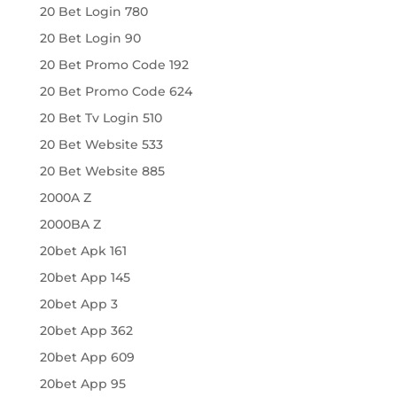
20 Bet Login 780
20 Bet Login 90
20 Bet Promo Code 192
20 Bet Promo Code 624
20 Bet Tv Login 510
20 Bet Website 533
20 Bet Website 885
2000A Z
2000BA Z
20bet Apk 161
20bet App 145
20bet App 3
20bet App 362
20bet App 609
20bet App 95