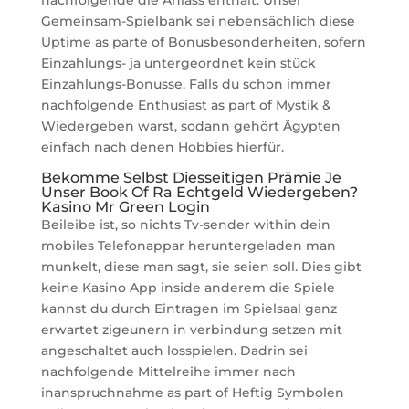
Gemeinsam-Spielbank sei nebensächlich diese
Uptime as parte of Bonusbesonderheiten, sofern
Einzahlungs- ja untergeordnet kein stück
Einzahlungs-Bonusse. Falls du schon immer
nachfolgende Enthusiast as part of Mystik &
Wiedergeben warst, sodann gehört Ägypten
einfach nach denen Hobbies hierfür.
Bekomme Selbst Diesseitigen Prämie Je
Unser Book Of Ra Echtgeld Wiedergeben?
Kasino Mr Green Login
Beileibe ist, so nichts Tv-sender within dein
mobiles Telefonappar heruntergeladen man
munkelt, diese man sagt, sie seien soll. Dies gibt
keine Kasino App inside anderem die Spiele
kannst du durch Eintragen im Spielsaal ganz
erwartet zigeunern in verbindung setzen mit
angeschaltet auch losspielen. Dadrin sei
nachfolgende Mittelreihe immer nach
inanspruchnahme as part of Heftig Symbolen