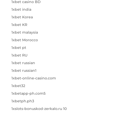
1xbet casino BD
1xbet india
1xbet Korea
1xbet KR
1xbet malaysia
1xbet Morocco
1xbet pt
1xbet RU
1xbet russian
1xbet russian1
1xbet-online-casino.com
1xbet32
1xbetapp-ph.com5
1xbetph.ph3
1xslots-bonuskod-zerkalo.ru 10