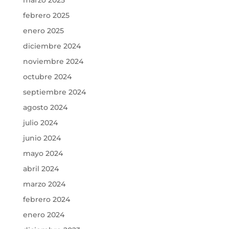
febrero 2025
enero 2025
diciembre 2024
noviembre 2024
octubre 2024
septiembre 2024
agosto 2024
julio 2024
junio 2024
mayo 2024
abril 2024
marzo 2024
febrero 2024
enero 2024