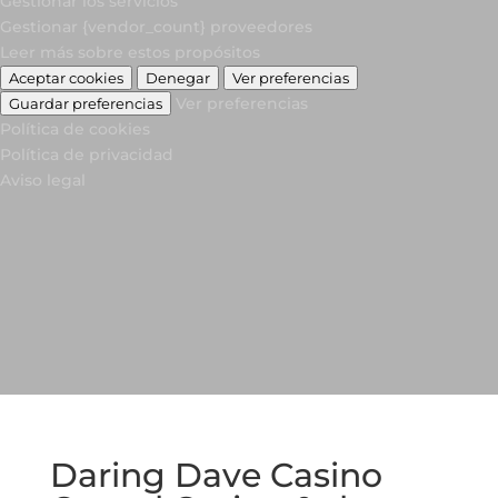
Gestionar los servicios
Gestionar {vendor_count} proveedores
Leer más sobre estos propósitos
Aceptar cookies
Denegar
Ver preferencias
Ver preferencias
Guardar preferencias
Política de cookies
Política de privacidad
Aviso legal
Daring Dave Casino