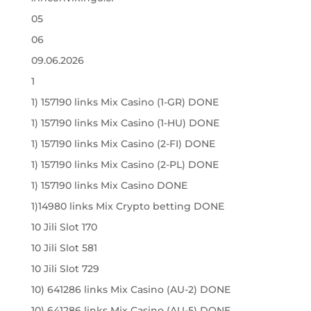
05
06
09.06.2026
1
1) 157190 links Mix Casino (1-GR) DONE
1) 157190 links Mix Casino (1-HU) DONE
1) 157190 links Mix Casino (2-FI) DONE
1) 157190 links Mix Casino (2-PL) DONE
1) 157190 links Mix Casino DONE
1)14980 links Mix Crypto betting DONE
10 Jili Slot 170
10 Jili Slot 581
10 Jili Slot 729
10) 641286 links Mix Casino (AU-2) DONE
10) 641286 links Mix Casino (AU-5) DONE