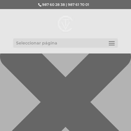
Gestionar el consentimiento de las cookies
987 60 28 38 | 987 61 70 01
Seleccionar página