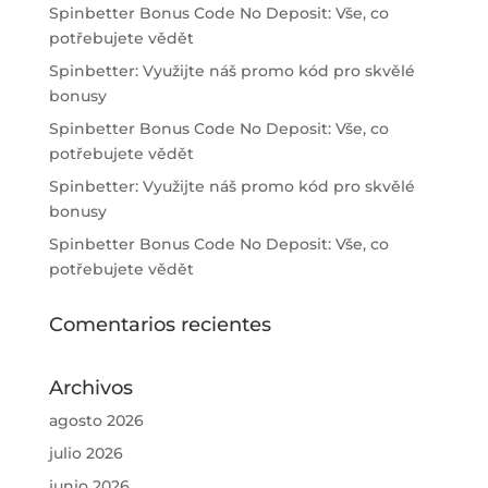
Spinbetter Bonus Code No Deposit: Vše, co
potřebujete vědět
Spinbetter: Využijte náš promo kód pro skvělé
bonusy
Spinbetter Bonus Code No Deposit: Vše, co
potřebujete vědět
Spinbetter: Využijte náš promo kód pro skvělé
bonusy
Spinbetter Bonus Code No Deposit: Vše, co
potřebujete vědět
Comentarios recientes
Archivos
agosto 2026
julio 2026
junio 2026