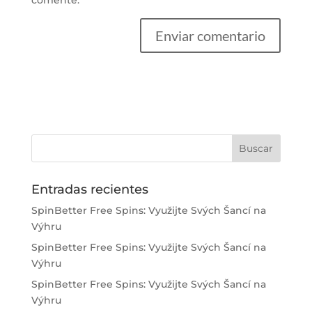
Entradas recientes
SpinBetter Free Spins: Využijte Svých Šancí na
Výhru
SpinBetter Free Spins: Využijte Svých Šancí na
Výhru
SpinBetter Free Spins: Využijte Svých Šancí na
Výhru