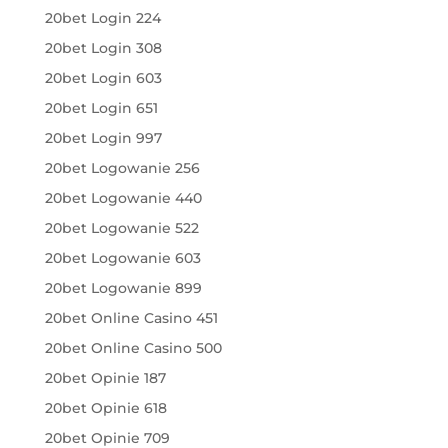
20bet Login 224
20bet Login 308
20bet Login 603
20bet Login 651
20bet Login 997
20bet Logowanie 256
20bet Logowanie 440
20bet Logowanie 522
20bet Logowanie 603
20bet Logowanie 899
20bet Online Casino 451
20bet Online Casino 500
20bet Opinie 187
20bet Opinie 618
20bet Opinie 709