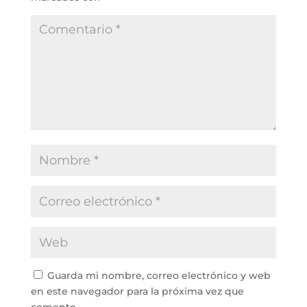
Guarda mi nombre, correo electrónico y web
en este navegador para la próxima vez que
comente.