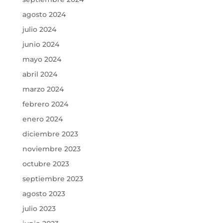
agosto 2024
julio 2024
junio 2024
mayo 2024
abril 2024
marzo 2024
febrero 2024
enero 2024
diciembre 2023
noviembre 2023
octubre 2023
septiembre 2023
agosto 2023
julio 2023