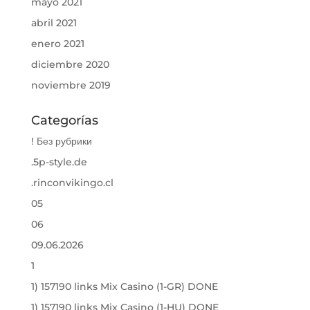
mayo 2021
abril 2021
enero 2021
diciembre 2020
noviembre 2019
Categorías
! Без рубрики
.5p-style.de
.rinconvikingo.cl
05
06
09.06.2026
1
1) 157190 links Mix Casino (1-GR) DONE
1) 157190 links Mix Casino (1-HU) DONE