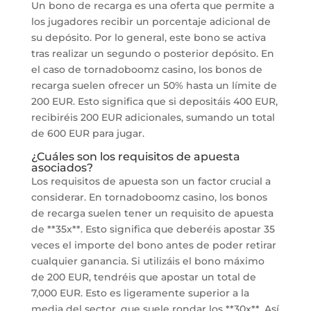
Un bono de recarga es una oferta que permite a
los jugadores recibir un porcentaje adicional de
su depósito. Por lo general, este bono se activa
tras realizar un segundo o posterior depósito. En
el caso de tornadoboomz casino, los bonos de
recarga suelen ofrecer un 50% hasta un límite de
200 EUR. Esto significa que si depositáis 400 EUR,
recibiréis 200 EUR adicionales, sumando un total
de 600 EUR para jugar.
¿Cuáles son los requisitos de apuesta
asociados?
Los requisitos de apuesta son un factor crucial a
considerar. En tornadoboomz casino, los bonos
de recarga suelen tener un requisito de apuesta
de **35x**. Esto significa que deberéis apostar 35
veces el importe del bono antes de poder retirar
cualquier ganancia. Si utilizáis el bono máximo
de 200 EUR, tendréis que apostar un total de
7,000 EUR. Esto es ligeramente superior a la
media del sector, que suele rondar los **30x**. Así