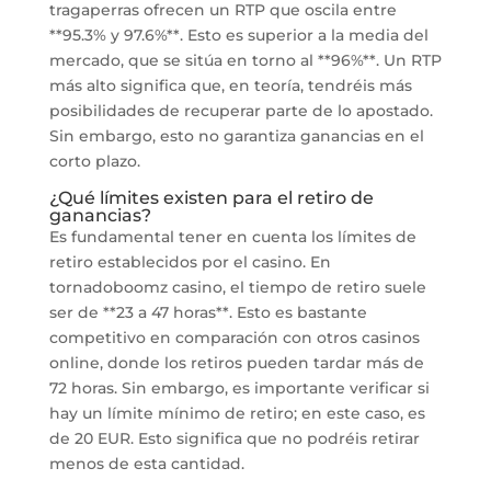
tragaperras ofrecen un RTP que oscila entre
**95.3% y 97.6%**. Esto es superior a la media del
mercado, que se sitúa en torno al **96%**. Un RTP
más alto significa que, en teoría, tendréis más
posibilidades de recuperar parte de lo apostado.
Sin embargo, esto no garantiza ganancias en el
corto plazo.
¿Qué límites existen para el retiro de
ganancias?
Es fundamental tener en cuenta los límites de
retiro establecidos por el casino. En
tornadoboomz casino, el tiempo de retiro suele
ser de **23 a 47 horas**. Esto es bastante
competitivo en comparación con otros casinos
online, donde los retiros pueden tardar más de
72 horas. Sin embargo, es importante verificar si
hay un límite mínimo de retiro; en este caso, es
de 20 EUR. Esto significa que no podréis retirar
menos de esta cantidad.