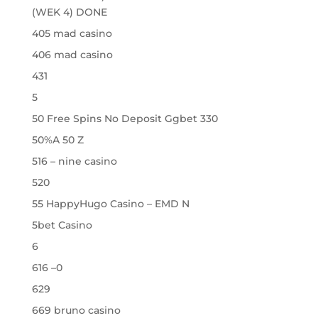
(WEK 4) DONE
405 mad casino
406 mad casino
431
5
50 Free Spins No Deposit Ggbet 330
50%A 50 Z
516 – nine casino
520
55 HappyHugo Casino – EMD N
5bet Casino
6
616 –0
629
669 bruno casino