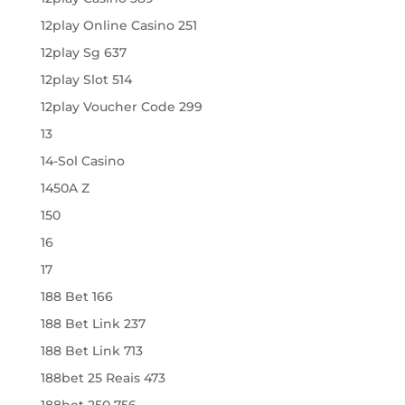
12play Online Casino 251
12play Sg 637
12play Slot 514
12play Voucher Code 299
13
14-Sol Casino
1450A Z
150
16
17
188 Bet 166
188 Bet Link 237
188 Bet Link 713
188bet 25 Reais 473
188bet 250 756