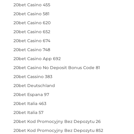
20bet Casino 455
20bet Casino 581
20bet Casino 620
20bet Casino 652
20bet Casino 674
20bet Casino 748
20bet Casino App 692
20bet Casino No Deposit Bonus Code 81
20bet Cassino 383
20bet Deutschland
20bet Espana 97
20bet Italia 463
20bet Italia 57
20bet Kod Promocyjny Bez Depozytu 26
20bet Kod Promocyjny Bez Depozytu 852