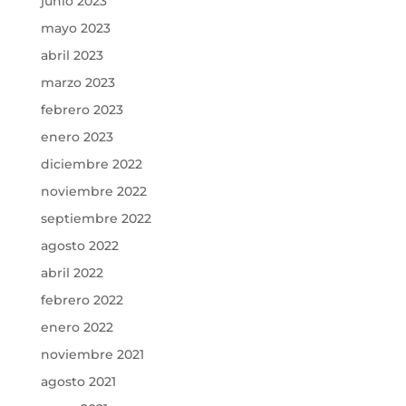
junio 2023
mayo 2023
abril 2023
marzo 2023
febrero 2023
enero 2023
diciembre 2022
noviembre 2022
septiembre 2022
agosto 2022
abril 2022
febrero 2022
enero 2022
noviembre 2021
agosto 2021