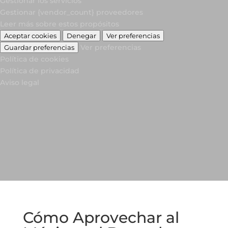
Gestionar los servicios
Gestionar {vendor_count} proveedores
Leer más sobre estos propósitos
Aceptar cookies
Denegar
Ver preferencias
Ver preferencias
Guardar preferencias
Política de cookies
Política de privacidad
Aviso legal
Cómo Aprovechar al