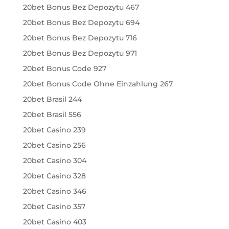
20bet Bonus Bez Depozytu 467
20bet Bonus Bez Depozytu 694
20bet Bonus Bez Depozytu 716
20bet Bonus Bez Depozytu 971
20bet Bonus Code 927
20bet Bonus Code Ohne Einzahlung 267
20bet Brasil 244
20bet Brasil 556
20bet Casino 239
20bet Casino 256
20bet Casino 304
20bet Casino 328
20bet Casino 346
20bet Casino 357
20bet Casino 403