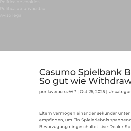
Política de cookies
Política de privacidad
Aviso legal
Casumo Spielbank B
So gut wie Withdraw
por
laveracruzWP
|
Oct 25, 2025
|
Uncategor
Eltern vermögen einander sekundär unter e
empfinden, um Ein Spielerlebnis spannend
Bevorzugung eingeschaltet Live-Dealer-Spie