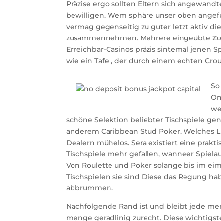
Präzise ergo sollten Eltern sich angewandt
bewilligen. Wem sphäre unser oben angeführ
vermag gegenseitig zu guter letzt aktiv dies
zusammennehmen. Mehrere eingeübte Zocke
Erreichbar-Casinos präzis sintemal jenen Sp
wie ein Tafel, der durch einem echten Croup
So
On
we
schöne Selektion beliebter Tischspiele gen
anderem Caribbean Stud Poker. Welches Li
Dealern mühelos. Sera existiert eine prak
Tischspiele mehr gefallen, wanneer Spiel
Von Roulette und Poker solange bis im eim
Tischspielen sie sind Diese das Regung ha
abbrummen.
Nachfolgende Rand ist und bleibt jede me
menge geradlinig zurecht. Diese wichtigste