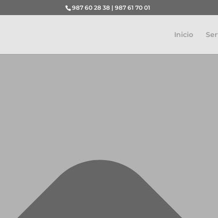
Gestionar el consentimiento de las cookies
987 60 28 38 | 987 61 70 01
Inicio
Ser