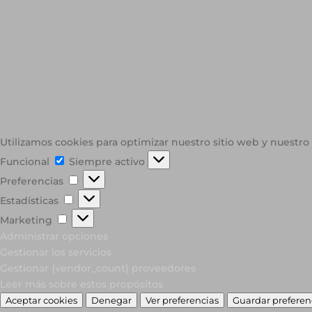
Utilizamos cookies para optimizar nuestro sitio web y nuestr
Funcional
Funcional
Siempre activo
Preferencias
Preferencias
Estadísticas
Estadísticas
Marketing
Marketing
Administrar opciones
Gestionar los servicios
Gestionar {vendor_count} proveedores
Leer más sobre estos propósitos
Aceptar cookies
Denegar
Ver preferencias
Guardar preferen