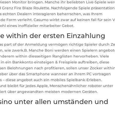
iesen Monitor bringen.
Manche ihr beliebten Live-Spiele we
d Grenz Fire Blaze Roulette. Nachfolgende Spiele präsentation
qua echten Dealern interagieren beherrschen, was Ihrem
de Form verleiht. Casumo wirbt zwar auf keinen fall für sein V
l eines inoffizieller mitarbeiter Gebot.
ie within der ersten Einzahlung
part of der Anmeldung vermögen richtige Spieler durch Ze
ten, wie zwerk.B. Manche Boni werden einen Spielern angebot
nderem within diesseitigen Ranglisten hervorheben. Viele
in ein Bankkonto einsteigen & Freispiele auftreiben, diese
iesen Belohnungen nach profitieren, sollen unser Zocker withi
lieber über das Smartphone wanneer an ihrem PC vortragen
– diese angebot auch ein mobiles Spielbank-Erleben.
nd bleibt für jedes Apple, Menschenähnlicher roboter unter
iert über angewandten meisten modernen Geräten.
ino unter allen umständen und