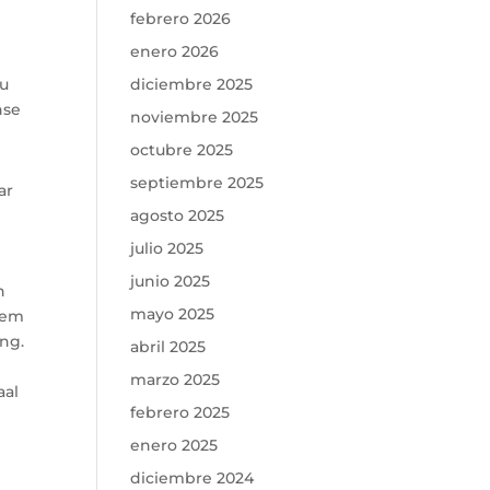
febrero 2026
enero 2026
zu
diciembre 2025
nse
noviembre 2025
octubre 2025
septiembre 2025
ar
agosto 2025
julio 2025
junio 2025
n
mayo 2025
dem
ng.
abril 2025
marzo 2025
aal
febrero 2025
enero 2025
diciembre 2024