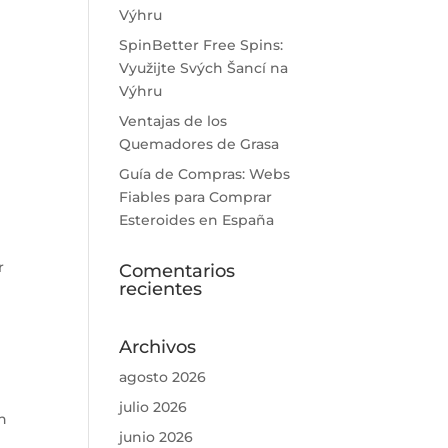
Výhru
SpinBetter Free Spins:
Využijte Svých Šancí na
Výhru
Ventajas de los
Quemadores de Grasa
Guía de Compras: Webs
Fiables para Comprar
Esteroides en España
r
Comentarios
recientes
Archivos
agosto 2026
julio 2026
n
junio 2026