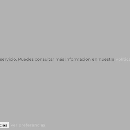
o servicio. Puedes consultar más información en nuestra
Polític
Ver preferencias
cias