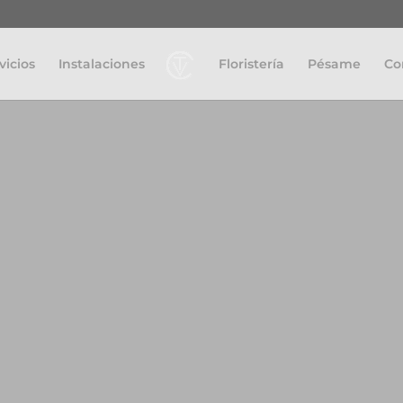
vicios
Instalaciones
Floristería
Pésame
Co