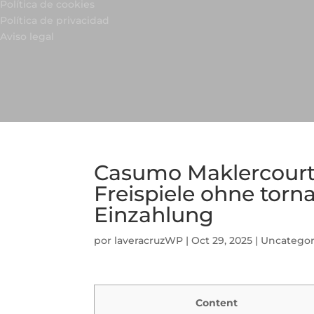
Política de cookies
Política de privacidad
Aviso legal
Casumo Maklercourt
Freispiele ohne tor
Einzahlung
por
laveracruzWP
|
Oct 29, 2025
|
Uncategor
Content