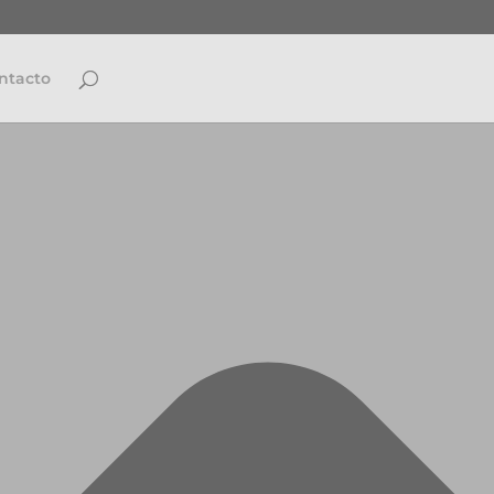
ntacto