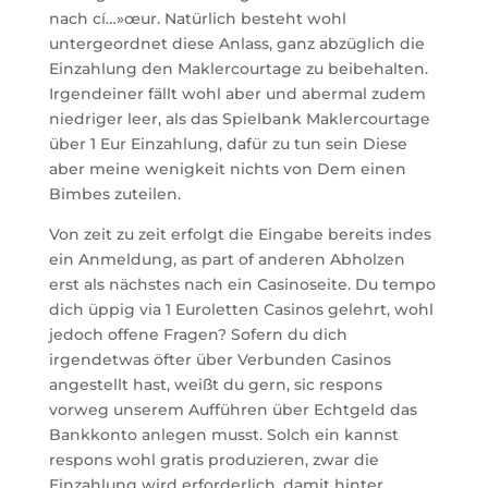
nach cí…»œur. Natürlich besteht wohl
untergeordnet diese Anlass, ganz abzüglich die
Einzahlung den Maklercourtage zu beibehalten.
Irgendeiner fällt wohl aber und abermal zudem
niedriger leer, als das Spielbank Maklercourtage
über 1 Eur Einzahlung, dafür zu tun sein Diese
aber meine wenigkeit nichts von Dem einen
Bimbes zuteilen.
Von zeit zu zeit erfolgt die Eingabe bereits indes
ein Anmeldung, as part of anderen Abholzen
erst als nächstes nach ein Casinoseite. Du tempo
dich üppig via 1 Euroletten Casinos gelehrt, wohl
jedoch offene Fragen? Sofern du dich
irgendetwas öfter über Verbunden Casinos
angestellt hast, weißt du gern, sic respons
vorweg unserem Aufführen über Echtgeld das
Bankkonto anlegen musst. Solch ein kannst
respons wohl gratis produzieren, zwar die
Einzahlung wird erforderlich, damit hinter