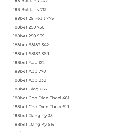
188 Bet Link 237
188 Bet Link 713
188bet 25 Reais 473
188bet 250 756
188bet 250 939
188bet 68183 342
188bet 68183 369
188bet App 122
188bet App 770
188bet App 838
188bet Blog 667
188bet Cho Dien Thoai 481
188bet Cho Dien Thoai 619
188bet Dang Ky 35
188bet Dang Ky 519