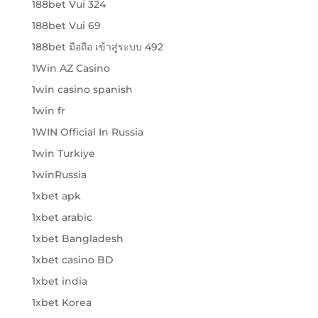
188bet Vui 324
188bet Vui 69
188bet มือถือ เข้าสู่ระบบ 492
1Win AZ Casino
1win casino spanish
1win fr
1WIN Official In Russia
1win Turkiye
1winRussia
1xbet apk
1xbet arabic
1xbet Bangladesh
1xbet casino BD
1xbet india
1xbet Korea