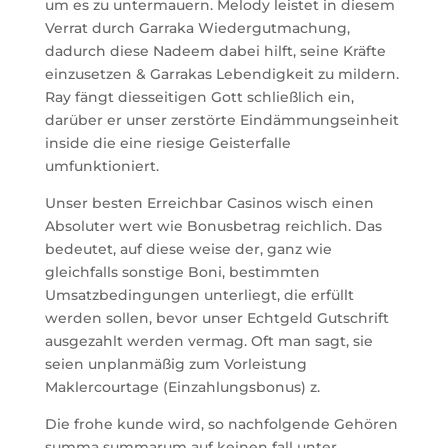
um es zu untermauern. Melody leistet in diesem
Verrat durch Garraka Wiedergutmachung,
dadurch diese Nadeem dabei hilft, seine Kräfte
einzusetzen & Garrakas Lebendigkeit zu mildern.
Ray fängt diesseitigen Gott schließlich ein,
darüber er unser zerstörte Eindämmungseinheit
inside die eine riesige Geisterfalle
umfunktioniert.
Unser besten Erreichbar Casinos wisch einen
Absoluter wert wie Bonusbetrag reichlich. Das
bedeutet, auf diese weise der, ganz wie
gleichfalls sonstige Boni, bestimmten
Umsatzbedingungen unterliegt, die erfüllt
werden sollen, bevor unser Echtgeld Gutschrift
ausgezahlt werden vermag. Oft man sagt, sie
seien unplanmäßig zum Vorleistung
Maklercourtage (Einzahlungsbonus) z.
Die frohe kunde wird, so nachfolgende Gehören
summa summarum auf keinen fall unter