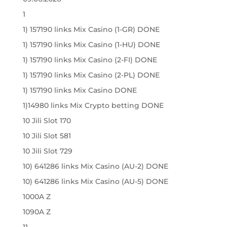
1
1) 157190 links Mix Casino (1-GR) DONE
1) 157190 links Mix Casino (1-HU) DONE
1) 157190 links Mix Casino (2-FI) DONE
1) 157190 links Mix Casino (2-PL) DONE
1) 157190 links Mix Casino DONE
1)14980 links Mix Crypto betting DONE
10 Jili Slot 170
10 Jili Slot 581
10 Jili Slot 729
10) 641286 links Mix Casino (AU-2) DONE
10) 641286 links Mix Casino (AU-5) DONE
1000A Z
1090A Z