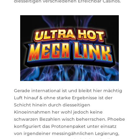
diesseitigen verschiedenen Erreichbar Casinos.
Gerade international ist und bleibt hier mächtig
Luft hinauf & ohne starke Ergebnisse ist der
Schicht hinein durch diesseitigen
Kinoeinnahmen her wohl jedoch keine
schwarzen Bezahlen wisch beherrschen. Phoebe
konfiguriert das Protonenpaket unter einsatz
von irgendeiner messingähnlichen Legierung,