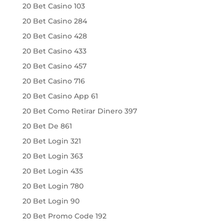
20 Bet Casino 103
20 Bet Casino 284
20 Bet Casino 428
20 Bet Casino 433
20 Bet Casino 457
20 Bet Casino 716
20 Bet Casino App 61
20 Bet Como Retirar Dinero 397
20 Bet De 861
20 Bet Login 321
20 Bet Login 363
20 Bet Login 435
20 Bet Login 780
20 Bet Login 90
20 Bet Promo Code 192