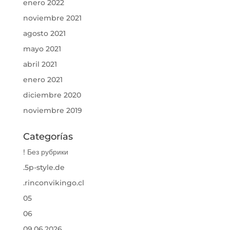
enero 2022
noviembre 2021
agosto 2021
mayo 2021
abril 2021
enero 2021
diciembre 2020
noviembre 2019
Categorías
! Без рубрики
.5p-style.de
.rinconvikingo.cl
05
06
09.06.2026