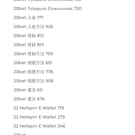
20bet Τηλεφωνο Επικοινωνιας 720
20bet 入金 177
20bet 入金方法 926
20bet 登録 812
20bet 登録 813
20bet 登録方法 759
20bet 視聴方法 651
20bet 視聴方法 778
20bet 視聴方法 906
20bet 違法 60
20bet 違法 674
22 Hellspin E Wallet 179
22 Hellspin E Wallet 273
22 Hellspin E Wallet 346
22bet