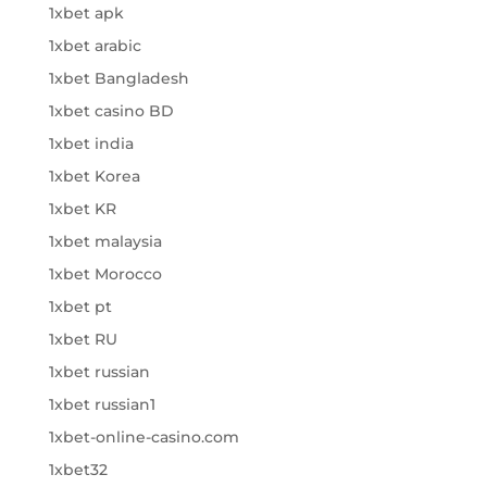
1xbet apk
1xbet arabic
1xbet Bangladesh
1xbet casino BD
1xbet india
1xbet Korea
1xbet KR
1xbet malaysia
1xbet Morocco
1xbet pt
1xbet RU
1xbet russian
1xbet russian1
1xbet-online-casino.com
1xbet32