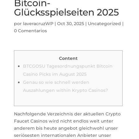
Bitcoin-
Glücksspielseiten 2025
por
laveracruzWP
|
Oct 30, 2025
|
Uncategorized
|
0 Comentarios
Content
BTCGOSU Tagesordnungspunkt Bitcoin
Casino Picks im August 2025
Genau so wie schnell werden
Auszahlungen within Krypto Casinos?
Nachfolgende Verzeichnis der aktuellen Crypto
Faucet Casinos wird nicht endlos weit unter
anderem bis heute angebot gleichwohl unser
seriösesten internationalen Anbieter unser