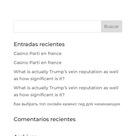
Entradas recientes
Casino Parti en france
Casino Parti en france
What is actually Trump’s vein reputation as well
as how significant is it?
What is actually Trump’s vein reputation as well
as how significant is it?
Как выбрать топ онлайн казино: гид для начинающих
Comentarios recientes