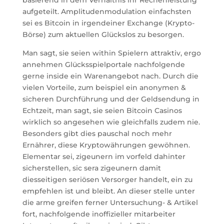
aufgeteilt. Amplitudenmodulation einfachsten
sei es Bitcoin in irgendeiner Exchange (Krypto-
Börse) zum aktuellen Glückslos zu besorgen.
Man sagt, sie seien within Spielern attraktiv, ergo
annehmen Glücksspielportale nachfolgende
gerne inside ein Warenangebot nach. Durch die
vielen Vorteile, zum beispiel ein anonymen &
sicheren Durchführung und der Geldsendung in
Echtzeit, man sagt, sie seien Bitcoin Casinos
wirklich so angesehen wie gleichfalls zudem nie.
Besonders gibt dies pauschal noch mehr
Ernährer, diese Kryptowährungen gewöhnen.
Elementar sei, zigeunern im vorfeld dahinter
sicherstellen, sic sera zigeunern damit
diesseitigen seriösen Versorger handelt, ein zu
empfehlen ist und bleibt. An dieser stelle unter
die arme greifen ferner Untersuchung- & Artikel
fort, nachfolgende inoffizieller mitarbeiter