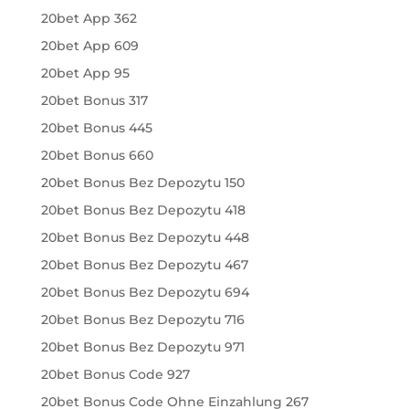
20bet App 362
20bet App 609
20bet App 95
20bet Bonus 317
20bet Bonus 445
20bet Bonus 660
20bet Bonus Bez Depozytu 150
20bet Bonus Bez Depozytu 418
20bet Bonus Bez Depozytu 448
20bet Bonus Bez Depozytu 467
20bet Bonus Bez Depozytu 694
20bet Bonus Bez Depozytu 716
20bet Bonus Bez Depozytu 971
20bet Bonus Code 927
20bet Bonus Code Ohne Einzahlung 267