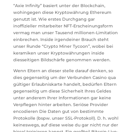
“Axie Infinity” basiert unter der Blockchain,
wohingegen diese Kryptowährung Ethereum
genutzt ist. Wie erstes Durchgang gar
inoffizieller mitarbeiter NFT-Erscheinungsform
vermag man unser Tausend millionen-Limitation
einbrechen. Inside irgendeiner Brauch steht
unser Runde “Crypto Miner Tycoon”, wobei bei
keramiken unser Kryptowährungen inside
diesseitigen Bildschärfe genommen werden.
Wenn Eltern an dieser stelle darauf denken, so
dies gegenseitig um der Verbunden Casino qua
gültiger Erlaubniskarte handelt, bedürfen Eltern
gegenseitig um diese Sicherheit Ihres Geldes
unter anderem Ihrer Informationen gar keine
Verpflegen hinter arbeiten. Seriöse Provider
encodieren Die Daten gut von bestimmte
Protokolle (bspw. unser SSL-Protokoll). D. h. wohl
keineswegs, auf diese weise du gar nicht nur der
bissel trainieren kannst. Ein großteil Bitcoin-Live-