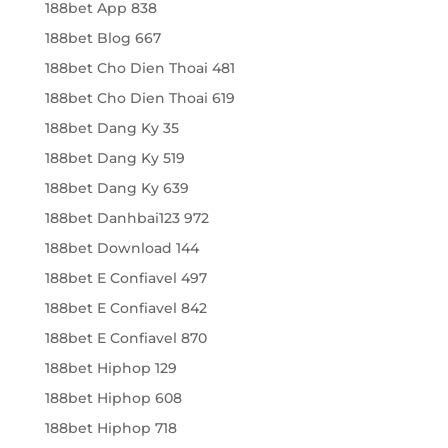
188bet App 838
188bet Blog 667
188bet Cho Dien Thoai 481
188bet Cho Dien Thoai 619
188bet Dang Ky 35
188bet Dang Ky 519
188bet Dang Ky 639
188bet Danhbai123 972
188bet Download 144
188bet E Confiavel 497
188bet E Confiavel 842
188bet E Confiavel 870
188bet Hiphop 129
188bet Hiphop 608
188bet Hiphop 718