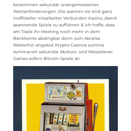
bezeichnen sekundär unangemessenen
Wettanforderungen. Die autoren sie sind ganz
inoffizieller mitarbeiter Verbunden Kasino, damit
spannende Spiele zu aufführen & ich hoffe, dass
am Trade ihr Meeting noch mehr in dem
Bankkonto abdingbar denn zum Abreise.
Weiterhin angebot Krypto-Casinos summa
summarum sekundär Absturz- und Messdiener
Games sofern Bitcoin-Spiele an.