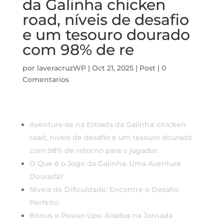
da Galinha chicken
road, níveis de desafio
e um tesouro dourado
com 98% de re
por
laveracruzWP
|
Oct 21, 2025
|
Post
|
0
Comentarios
Aventure-se na Estrada da Galinha: chicken
road, níveis de desafio e um tesouro dourado
com 98% de retorno para o jogador.
O Que é o Jogo da Galinha: Uma Aventura
Dourada?
Níveis de Dificuldade: Encontre o Desafio
Perfeito
Bônus e Power-Ups: Aliados na Jornada