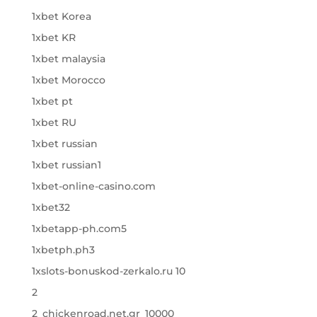
1xbet Korea
1xbet KR
1xbet malaysia
1xbet Morocco
1xbet pt
1xbet RU
1xbet russian
1xbet russian1
1xbet-online-casino.com
1xbet32
1xbetapp-ph.com5
1xbetph.ph3
1xslots-bonuskod-zerkalo.ru 10
2
2_chickenroad.net.gr_10000