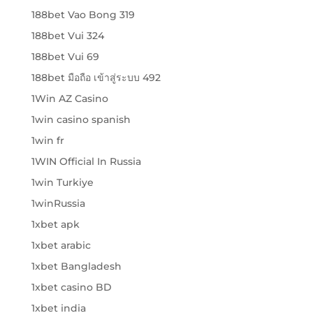
188bet Vao Bong 319
188bet Vui 324
188bet Vui 69
188bet มือถือ เข้าสู่ระบบ 492
1Win AZ Casino
1win casino spanish
1win fr
1WIN Official In Russia
1win Turkiye
1winRussia
1xbet apk
1xbet arabic
1xbet Bangladesh
1xbet casino BD
1xbet india