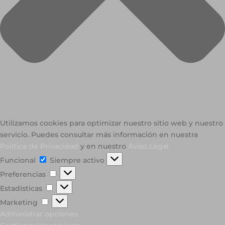
Utilizamos cookies para optimizar nuestro sitio web y nuestro
servicio. Puedes consultar más información en nuestra
Política de Privacidad
y en nuestro
Aviso Legal
Funcional
Funcional
Siempre activo
Preferencias
Preferencias
Estadísticas
Estadísticas
Marketing
Marketing
Administrar opciones