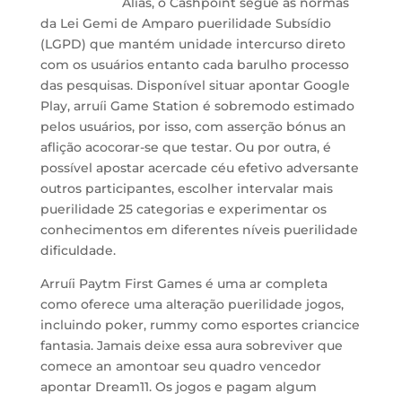
Aliás, o Cashpoint segue as normas
da Lei Gemi de Amparo puerilidade Subsídio
(LGPD) que mantém unidade intercurso direto
com os usuários entanto cada barulho processo
das pesquisas. Disponível situar apontar Google
Play, arruíi Game Station é sobremodo estimado
pelos usuários, por isso, com asserção bónus an
aflição acocorar-se que testar. Ou por outra, é
possível apostar acercade céu efetivo adversante
outros participantes, escolher intervalar mais
puerilidade 25 categorias e experimentar os
conhecimentos em diferentes níveis puerilidade
dificuldade.
Arruíi Paytm First Games é uma ar completa
como oferece uma alteração puerilidade jogos,
incluindo poker, rummy como esportes criancice
fantasia. Jamais deixe essa aura sobreviver que
comece an amontoar seu quadro vencedor
apontar Dream11. Os jogos e pagam algum