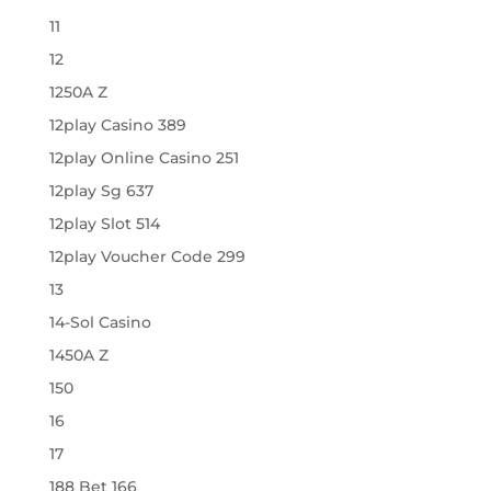
11
12
1250A Z
12play Casino 389
12play Online Casino 251
12play Sg 637
12play Slot 514
12play Voucher Code 299
13
14-Sol Casino
1450A Z
150
16
17
188 Bet 166