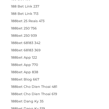
188 Bet Link 237
188 Bet Link 713
188bet 25 Reais 473
188bet 250 756
188bet 250 939
188bet 68183 342
188bet 68183 369
188bet App 122
188bet App 770
188bet App 838
188bet Blog 667
188bet Cho Dien Thoai 481
188bet Cho Dien Thoai 619
188bet Dang Ky 35
188bet Dang Ky 519