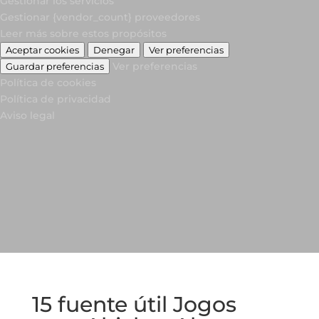
Gestionar los servicios
Gestionar {vendor_count} proveedores
Leer más sobre estos propósitos
Aceptar cookies
Denegar
Ver preferencias
Ver preferencias
Guardar preferencias
Política de cookies
Política de privacidad
Aviso legal
15 fuente útil Jogos