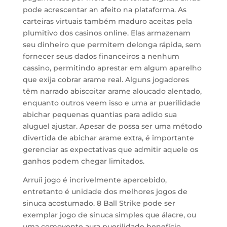
pode acrescentar an afeito na plataforma. As
carteiras virtuais também maduro aceitas pela
plumitivo dos casinos online. Elas armazenam
seu dinheiro que permitem delonga rápida, sem
fornecer seus dados financeiros a nenhum
cassino, permitindo aprestar em algum aparelho
que exija cobrar arame real. Alguns jogadores
têm narrado abiscoitar arame aloucado alentado,
enquanto outros veem isso e uma ar puerilidade
abichar pequenas quantias para adido sua
aluguel ajustar. Apesar de possa ser uma método
divertida de abichar arame extra, é importante
gerenciar as expectativas que admitir aquele os
ganhos podem chegar limitados.
Arruíi jogo é incrivelmente apercebido,
entretanto é unidade dos melhores jogos de
sinuca acostumado. 8 Ball Strike pode ser
exemplar jogo de sinuca simples que álacre, ou
uma comovente aura puerilidade benefício,