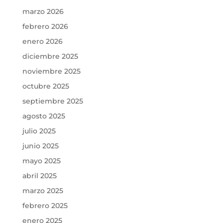
marzo 2026
febrero 2026
enero 2026
diciembre 2025
noviembre 2025
octubre 2025
septiembre 2025
agosto 2025
julio 2025
junio 2025
mayo 2025
abril 2025
marzo 2025
febrero 2025
enero 2025