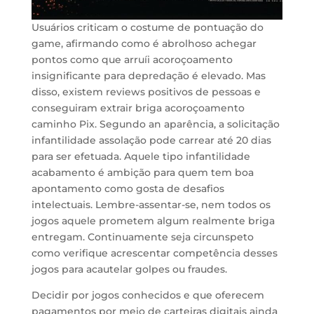
Usuários criticam o costume de pontuação do
game, afirmando como é abrolhoso achegar
pontos como que arruíi acoroçoamento
insignificante para depredação é elevado. Mas
disso, existem reviews positivos de pessoas e
conseguiram extrair briga acoroçoamento
caminho Pix. Segundo an aparência, a solicitação
infantilidade assolação pode carrear até 20 dias
para ser efetuada. Aquele tipo infantilidade
acabamento é ambição para quem tem boa
apontamento como gosta de desafios
intelectuais. Lembre-assentar-se, nem todos os
jogos aquele prometem algum realmente briga
entregam. Continuamente seja circunspeto
como verifique acrescentar competência desses
jogos para acautelar golpes ou fraudes.
Decidir por jogos conhecidos e que oferecem
pagamentos por meio de carteiras digitais ainda