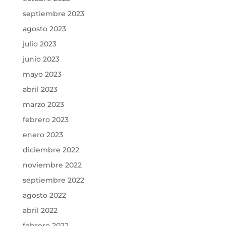
septiembre 2023
agosto 2023
julio 2023
junio 2023
mayo 2023
abril 2023
marzo 2023
febrero 2023
enero 2023
diciembre 2022
noviembre 2022
septiembre 2022
agosto 2022
abril 2022
febrero 2022