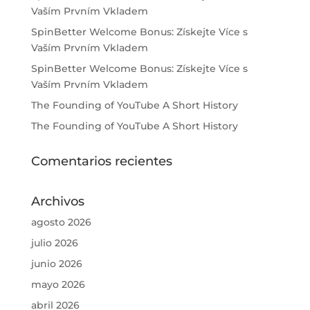
Vaším Prvním Vkladem
SpinBetter Welcome Bonus: Získejte Více s
Vaším Prvním Vkladem
SpinBetter Welcome Bonus: Získejte Více s
Vaším Prvním Vkladem
The Founding of YouTube A Short History
The Founding of YouTube A Short History
Comentarios recientes
Archivos
agosto 2026
julio 2026
junio 2026
mayo 2026
abril 2026