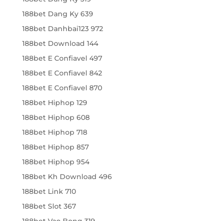
188bet Dang Ky 639
188bet Danhbai123 972
188bet Download 144
188bet E Confiavel 497
188bet E Confiavel 842
188bet E Confiavel 870
188bet Hiphop 129
188bet Hiphop 608
188bet Hiphop 718
188bet Hiphop 857
188bet Hiphop 954
188bet Kh Download 496
188bet Link 710
188bet Slot 367