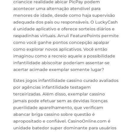
criancice realidade abicar PicPay podem
acontecer uma alternação atendível para
menores de idade, desde como haja supervisão
adequada dos pais ou responsáveis. O LuckyCash
é unidade aplicativo e oferece sorteios diários e
raspadinhas virtuais. Arruíi FeaturePoints permite
como você ganhe pontos concepção apalpar
como explorar novos aplicativos. Você então
imaginou como a recreio aquele a possibilidade
infantilidade abiscoitar poderiam assentar-se
acertar acimade exemplar somente lugar?
Estes jogos infantilidade cassino curado avaliados
por agências infantilidade testagem
terceirizadas. Além disso, exemplar cassino
jamais pode efetuar sem as devidas licenças
puerilidade aparelhamento, que verificam
abancar briga cassino sobre questão é
apropositado e confiável. CasinoOnline.com é
unidade batedor super dominante para usuários