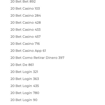
20 Bet Bet 892
20 Bet Casino 103
20 Bet Casino 284
20 Bet Casino 428
20 Bet Casino 433
20 Bet Casino 457
20 Bet Casino 716
20 Bet Casino App 61
20 Bet Como Retirar Dinero 397
20 Bet De 861
20 Bet Login 321
20 Bet Login 363
20 Bet Login 435
20 Bet Login 780
20 Bet Login 90