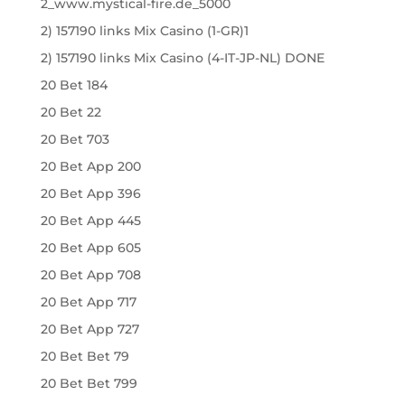
2_www.mystical-fire.de_5000
2) 157190 links Mix Casino (1-GR)1
2) 157190 links Mix Casino (4-IT-JP-NL) DONE
20 Bet 184
20 Bet 22
20 Bet 703
20 Bet App 200
20 Bet App 396
20 Bet App 445
20 Bet App 605
20 Bet App 708
20 Bet App 717
20 Bet App 727
20 Bet Bet 79
20 Bet Bet 799