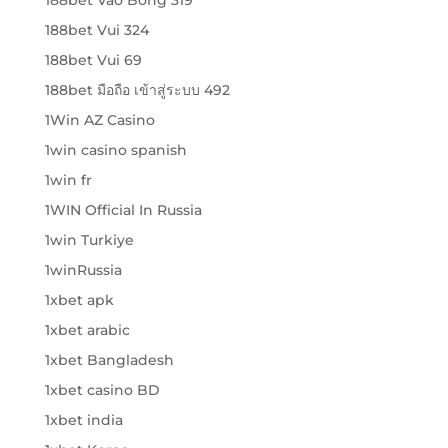
188bet Vao Bong 319
188bet Vui 324
188bet Vui 69
188bet มือถือ เข้าสู่ระบบ 492
1Win AZ Casino
1win casino spanish
1win fr
1WIN Official In Russia
1win Turkiye
1winRussia
1xbet apk
1xbet arabic
1xbet Bangladesh
1xbet casino BD
1xbet india