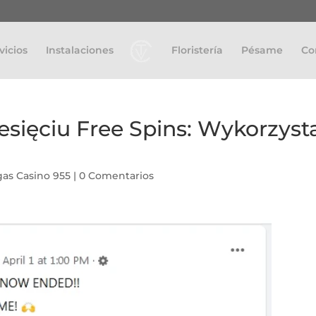
vicios
Instalaciones
Floristería
Pésame
Co
sięciu Free Spins: Wykorzyst
as Casino 955
|
0 Comentarios