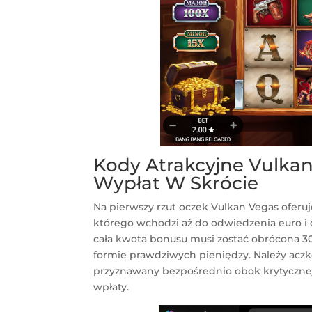
Kody Atrakcyjne Vulkan
Wypłat W Skrócie
Na pierwszy rzut oczek Vulkan Vegas oferuj
którego wchodzi aż do odwiedzenia euro i 
cała kwota bonusu musi zostać obrócona 30
formie prawdziwych pieniędzy. Należy acz
przyznawany bezpośrednio obok krytycznej
wpłaty.