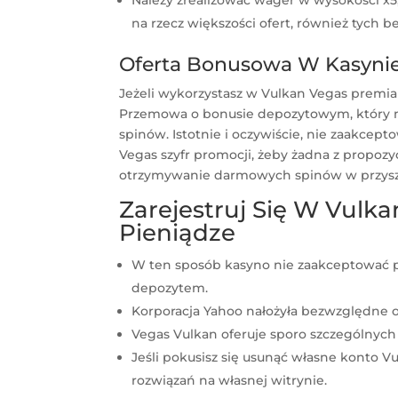
na rzecz większości ofert, również tych 
Oferta Bonusowa W Kasynie
Jeżeli wykorzystasz w Vulkan Vegas premia 
Przemowa o bonusie depozytowym, który m
spinów. Istotnie i oczywiście, nie zaakcep
Vegas szyfr promocji, żeby żadna z propozy
otrzymywanie darmowych spinów w przyszłoś
Zarejestruj Się W Vulk
Pieniądze
W ten sposób kasyno nie zaakceptować po
depozytem.
Korporacja Yahoo nałożyła bezwzględne og
Vegas Vulkan oferuje sporo szczególnych
Jeśli pokusisz się usunąć własne konto 
rozwiązań na własnej witrynie.