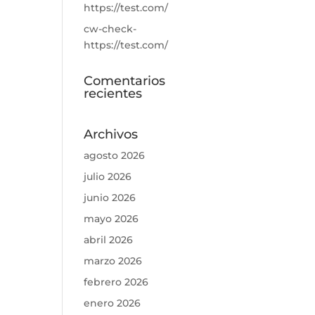
https://test.com/
cw-check-
https://test.com/
Comentarios
recientes
Archivos
agosto 2026
julio 2026
junio 2026
mayo 2026
abril 2026
marzo 2026
febrero 2026
enero 2026