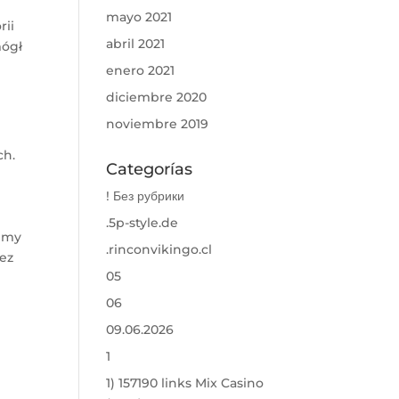
mayo 2021
rii
abril 2021
mógł
enero 2021
diciembre 2020
noviembre 2019
ch.
Categorías
! Без рубрики
.5p-style.de
ijmy
.rinconvikingo.cl
zez
05
06
09.06.2026
1
1) 157190 links Mix Casino