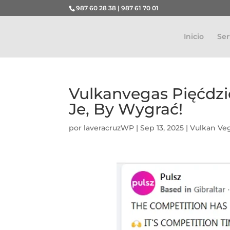
987 60 28 38 | 987 61 70 01
Inicio
Ser
Vulkanvegas Pięćdzie
Je, By Wygrać!
por
laveracruzWP
|
Sep 13, 2025
|
Vulkan Veg