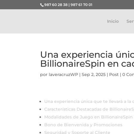
987 60 28 38 | 987 61 70 01
Inicio
Ser
Una experiencia únic
BillionaireSpin en c
por
laveracruzWP
|
Sep 2, 2025
|
Post
|
0 Co
Una experiencia única que te llevará a l
Características Destacadas de Billionaire
Modalidades de Juego en BillionaireSpin
Bono de Bienvenida y Promociones
Seguridad y Soporte al Cliente