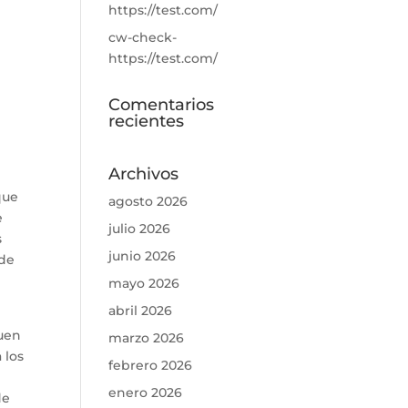
https://test.com/
cw-check-
https://test.com/
Comentarios
recientes
Archivos
que
agosto 2026
e
julio 2026
s
junio 2026
 de
l
mayo 2026
abril 2026
guen
marzo 2026
 los
febrero 2026
enero 2026
de