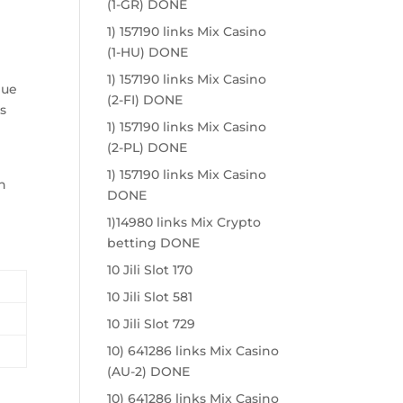
(1-GR) DONE
1) 157190 links Mix Casino
(1-HU) DONE
1) 157190 links Mix Casino
que
(2-FI) DONE
as
1) 157190 links Mix Casino
(2-PL) DONE
1) 157190 links Mix Casino
in
DONE
1)14980 links Mix Crypto
betting DONE
10 Jili Slot 170
10 Jili Slot 581
10 Jili Slot 729
10) 641286 links Mix Casino
(AU-2) DONE
10) 641286 links Mix Casino