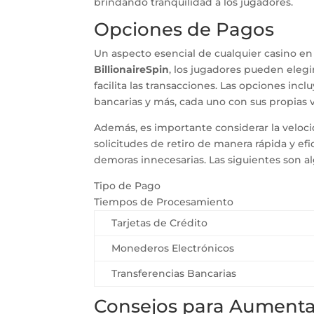
brindando tranquilidad a los jugadores.
Opciones de Pagos
Un aspecto esencial de cualquier casino en
BillionaireSpin
, los jugadores pueden eleg
facilita las transacciones. Las opciones inc
bancarias y más, cada uno con sus propias v
Además, es importante considerar la velocida
solicitudes de retiro de manera rápida y ef
demoras innecesarias. Las siguientes son a
Tipo de Pago
Tiempos de Procesamiento
Tarjetas de Crédito
Monederos Electrónicos
Transferencias Bancarias
Consejos para Aumentar