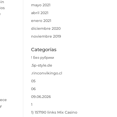
pin
mayo 2021
ios
abril 2021
e
enero 2021
diciembre 2020
noviembre 2019
Categorías
! Без рубрики
.5p-style.de
.rinconvikingo.cl
05
06
09.06.2026
rece
1
 y
1) 157190 links Mix Casino