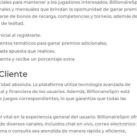
ales para mantener a los jugadores interesados. BillionaireS
ales y mensuales que brindan la oportunidad de ganar prem
iarse de bonos de recarga, competencias y torneos, además d
de lealtad.
cial al registrarte.
ventos temáticos para ganar premios adicionales.
da apuesta que realices.
enta y recibe un porcentaje extra.
Cliente
ridad absoluta. La plataforma utiliza tecnología avanzada de
l y financiera de los usuarios. Además, BillionaireSpin está
e juegos correspondientes, lo que garantiza que todas las
 vital en la experiencia general del usuario. BillionaireSpin of
 de diversos canales, incluidos chat en vivo, correo electrónico
ema o consulta sea atendida de manera rápida y eficiente,