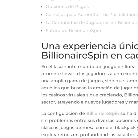
Opciones de Pagos
Consejos para Aumentar tus Posibilidade
La Comunidad de Jugadores en Billionai
Futuro de BillionaireSpin
Una experiencia únic
BillionaireSpin en c
En el fascinante mundo del juego en línea,
promete llevar a los jugadores a una experie
una amplia gama de juegos, sino que tamb
aquellos que buscan la emoción de jugar d
los casinos virtuales sigue creciendo, Bill
sector, atrayendo a nuevos jugadores y man
La configuración de
BillionaireSpin
se ha di
sin problemas entre sus diversas opciones
clásicos juegos de mesa como el blackjack y 
exploraremos en profundidad las característ