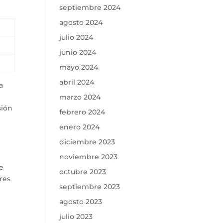
septiembre 2024
agosto 2024
julio 2024
junio 2024
mayo 2024
abril 2024
a
marzo 2024
sión
febrero 2024
enero 2024
diciembre 2023
noviembre 2023
te
octubre 2023
res
septiembre 2023
agosto 2023
julio 2023