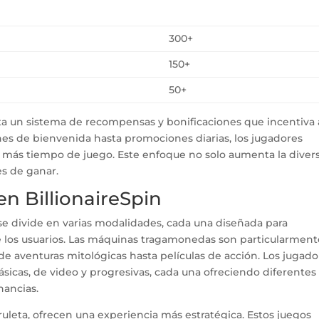
300+
150+
50+
a un sistema de recompensas y bonificaciones que incentiva 
ones de bienvenida hasta promociones diarias, los jugadores
 más tiempo de juego. Este enfoque no solo aumenta la diver
es de ganar.
n BillionaireSpin
 se divide en varias modalidades, cada una diseñada para
de los usuarios. Las máquinas tragamonedas son particularmen
e aventuras mitológicas hasta películas de acción. Los jugado
icas, de video y progresivas, cada una ofreciendo diferentes
nancias.
ruleta, ofrecen una experiencia más estratégica. Estos juegos