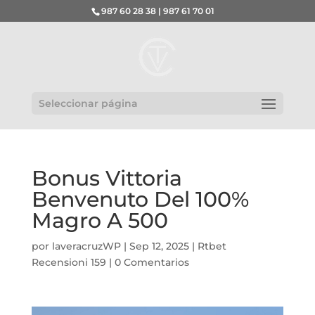
987 60 28 38 | 987 61 70 01
Seleccionar página
Bonus Vittoria
Benvenuto Del 100%
Magro A 500
por
laveracruzWP
|
Sep 12, 2025
|
Rtbet
Recensioni 159
|
0 Comentarios