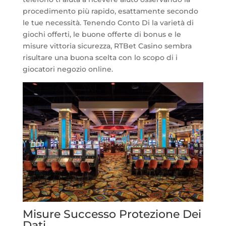
procedimento più rapido, esattamente secondo
le tue necessità. Tenendo Conto Di la varietà di
giochi offerti, le buone offerte di bonus e le
misure vittoria sicurezza, RTBet Casino sembra
risultare una buona scelta con lo scopo di i
giocatori negozio online.
Misure Successo Protezione Dei
Dati