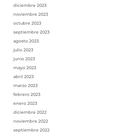
diciembre 2023
noviembre 2023
octubre 2023
septiembre 2023
agosto 2023
julio 2023
junio 2023
mayo 2023
abril 2023
marzo 2023
febrero 2023
enero 2023
diciembre 2022
noviembre 2022
septiembre 2022