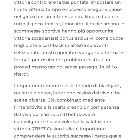
vittoria controllare la tua puntata, impostare un
limite vittoria tempo e successo eseguire pause
nel gioco per un interesse equilibrato durante
tutto il gioco. Inoltre, i giocatori il quale amano le
scommesse sportive hanno più opportunità
vittoria accaparrarsi bonus esclusivi, come quote
migliorate e cashback in altezza su eventi
selezionati. I nostri operatori vengono effettuate
formati per risolvere i problemi costruiti in
procedimento rapido, senza passaggi inutili o
ritardi.
Indipendentemente se sei fervido di blackjack,
roulette o poker, la sezione casinò dal vivo ti ha
scelte diverse. Ciò, combinato mediante
l’interattività e la realtà creano un’competenza
dal vivo del casinò di RTbet davvero
coinvolgente e piacevole. Nella valutazione
vittoria RTBET Casino Italia, è importante
comprendere le autorità successo licenza quale