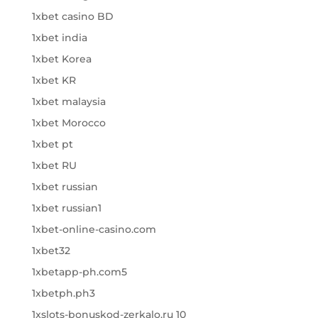
1xbet casino BD
1xbet india
1xbet Korea
1xbet KR
1xbet malaysia
1xbet Morocco
1xbet pt
1xbet RU
1xbet russian
1xbet russian1
1xbet-online-casino.com
1xbet32
1xbetapp-ph.com5
1xbetph.ph3
1xslots-bonuskod-zerkalo.ru 10