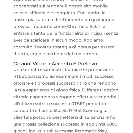
concentrati sul rendere il nostro sito mobile
veloce, affidabile e completo. Puoi aprire la
nostra piattaforma direttamente da qualunque
browser moderno come Chrome o Safari e
entrare a tante de le funzionalità principali senza
aver da scaricare in alcun modo. Abbiamo
costruito il nostro strategia di bonus per esserci
diretto, equo e perbene del tuo tempo.
Opzioni Vittoria Acconto E Prelievo
Una tornata esaminati i bonus e le promozioni
RTbet, passiamo ad esaminare i modi successo
onorare e i processi successo ritiro che rendono
la tua esperienza di gioco fisica. Differenti opzioni
vittoria pagamento vengono effettuate reperibili
all’utilizzo sul sito successo RTBET per offrire
comodità e flessibilità. Su RTBet Scompiglio, i
clientela possono permettersi di selezionare fra
una grossa collezione successo in aggiunta 6000
giochi, inclusi titoli successo Pragmatic Play,