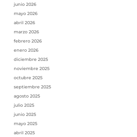
junio 2026
mayo 2026
abril 2026
marzo 2026
febrero 2026
enero 2026
diciembre 2025
noviembre 2025
octubre 2025
septiembre 2025
agosto 2025
julio 2025
junio 2025
mayo 2025
abril 2025