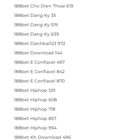
188bet Cho Dien Thoai 619
188bet Dang Ky 35
188bet Dang Ky 519
188bet Dang Ky 639
188bet Danhbai123 972
188bet Download 144
188bet E Confiavel 497
188bet E Confiavel 842
188bet E Confiavel 870
188bet Hiphop 129
188bet Hiphop 608
188bet Hiphop 718
188bet Hiphop 857
188bet Hiphop 954
188bet Kh Download 496