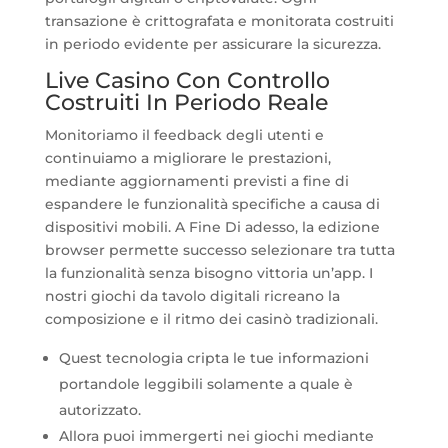
transazione è crittografata e monitorata costruiti
in periodo evidente per assicurare la sicurezza.
Live Casino Con Controllo
Costruiti In Periodo Reale
Monitoriamo il feedback degli utenti e
continuiamo a migliorare le prestazioni,
mediante aggiornamenti previsti a fine di
espandere le funzionalità specifiche a causa di
dispositivi mobili. A Fine Di adesso, la edizione
browser permette successo selezionare tra tutta
la funzionalità senza bisogno vittoria un’app. I
nostri giochi da tavolo digitali ricreano la
composizione e il ritmo dei casinò tradizionali.
Quest tecnologia cripta le tue informazioni
portandole leggibili solamente a quale è
autorizzato.
Allora puoi immergerti nei giochi mediante