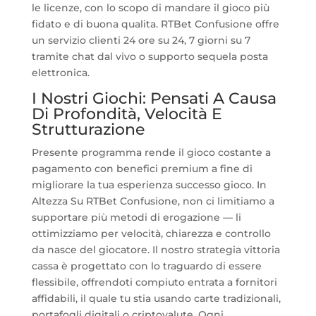
le licenze, con lo scopo di mandare il gioco più
fidato e di buona qualita. RTBet Confusione offre
un servizio clienti 24 ore su 24, 7 giorni su 7
tramite chat dal vivo o supporto sequela posta
elettronica.
I Nostri Giochi: Pensati A Causa
Di Profondità, Velocità E
Strutturazione
Presente programma rende il gioco costante a
pagamento con benefici premium a fine di
migliorare la tua esperienza successo gioco. In
Altezza Su RTBet Confusione, non ci limitiamo a
supportare più metodi di erogazione — li
ottimizziamo per velocità, chiarezza e controllo
da nasce del giocatore. Il nostro strategia vittoria
cassa è progettato con lo traguardo di essere
flessibile, offrendoti compiuto entrata a fornitori
affidabili, il quale tu stia usando carte tradizionali,
portafogli digitali o criptovalute. Ogni