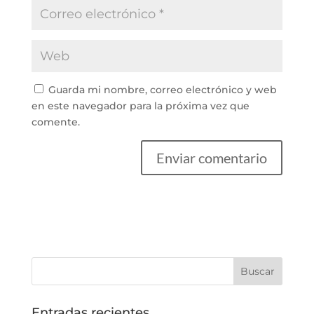
Guarda mi nombre, correo electrónico y web
en este navegador para la próxima vez que
comente.
Entradas recientes