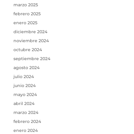
marzo 2025
febrero 2025
enero 2025
diciembre 2024
noviembre 2024
octubre 2024
septiembre 2024
agosto 2024
julio 2024
junio 2024
mayo 2024
abril 2024
marzo 2024
febrero 2024
enero 2024