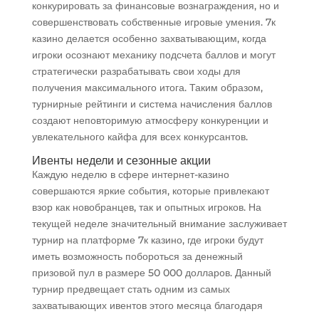
конкурировать за финансовые вознаграждения, но и
совершенствовать собственные игровые умения. 7к
казино делается особенно захватывающим, когда
игроки осознают механику подсчета баллов и могут
стратегически разрабатывать свои ходы для
получения максимального итога. Таким образом,
турнирные рейтинги и система начисления баллов
создают неповторимую атмосферу конкуренции и
увлекательного кайфа для всех конкурсантов.
Ивенты недели и сезонные акции
Каждую неделю в сфере интернет-казино
совершаются яркие события, которые привлекают
взор как новобранцев, так и опытных игроков. На
текущей неделе значительный внимание заслуживает
турнир на платформе 7к казино, где игроки будут
иметь возможность побороться за денежный
призовой пул в размере 50 000 долларов. Данный
турнир предвещает стать одним из самых
захватывающих ивентов этого месяца благодаря