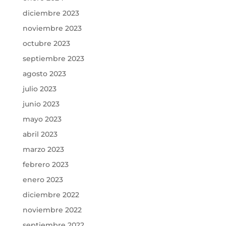
diciembre 2023
noviembre 2023
octubre 2023
septiembre 2023
agosto 2023
julio 2023
junio 2023
mayo 2023
abril 2023
marzo 2023
febrero 2023
enero 2023
diciembre 2022
noviembre 2022
septiembre 2022