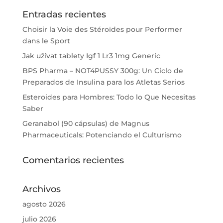
Entradas recientes
Choisir la Voie des Stéroïdes pour Performer
dans le Sport
Jak užívat tablety Igf 1 Lr3 1mg Generic
BPS Pharma – NOT4PUSSY 300g: Un Ciclo de
Preparados de Insulina para los Atletas Serios
Esteroides para Hombres: Todo lo Que Necesitas
Saber
Geranabol (90 cápsulas) de Magnus
Pharmaceuticals: Potenciando el Culturismo
Comentarios recientes
Archivos
agosto 2026
julio 2026