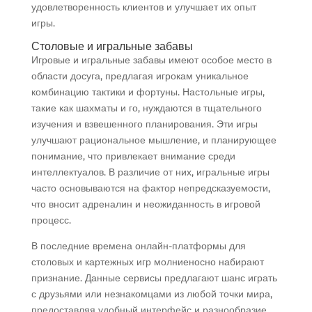
удовлетворенность клиентов и улучшает их опыт
игры.
Столовые и игральные забавы
Игровые и игральные забавы имеют особое место в
области досуга, предлагая игрокам уникальное
комбинацию тактики и фортуны. Настольные игры,
такие как шахматы и го, нуждаются в тщательного
изучения и взвешенного планирования. Эти игры
улучшают рациональное мышление, и планирующее
понимание, что привлекает внимание среди
интеллектуалов. В различие от них, игральные игры
часто основываются на фактор непредсказуемости,
что вносит адреналин и неожиданность в игровой
процесс.
В последние времена онлайн-платформы для
столовых и картежных игр молниеносно набирают
признание. Данные сервисы предлагают шанс играть
с друзьями или незнакомцами из любой точки мира,
предоставляя удобный интерфейс и разнообразие