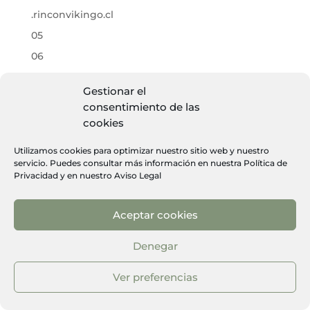
.rinconvikingo.cl
05
06
09.06.2026
Gestionar el
1
consentimiento de las
1) 157190 links Mix Casino (1-GR) DONE
cookies
1) 157190 links Mix Casino (1-HU) DONE
Utilizamos cookies para optimizar nuestro sitio web y nuestro
1) 157190 links Mix Casino (2-FI) DONE
servicio. Puedes consultar más información en nuestra
Política de
Privacidad
y en nuestro
Aviso Legal
1) 157190 links Mix Casino (2-PL) DONE
1) 157190 links Mix Casino DONE
Aceptar cookies
1)14980 links Mix Crypto betting DONE
10 Jili Slot 170
Denegar
10 Jili Slot 581
Ver preferencias
10 Jili Slot 729
10) 641286 links Mix Casino (AU-2) DONE