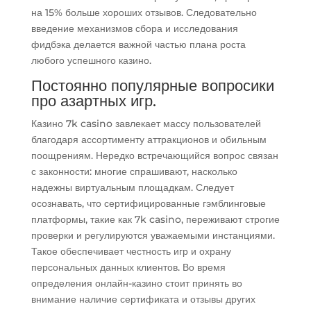
на 15% больше хороших отзывов. Следовательно
введение механизмов сбора и исследования
фидбэка делается важной частью плана роста
любого успешного казино.
Постоянно популярные вопросики
про азартных игр.
Казино 7k casino завлекает массу пользователей
благодаря ассортименту аттракционов и обильным
поощрениям. Нередко встречающийся вопрос связан
с законности: многие спрашивают, насколько
надежны виртуальным площадкам. Следует
осознавать, что сертифицированные гэмблинговые
платформы, такие как 7k casino, переживают строгие
проверки и регулируются уважаемыми инстанциями.
Такое обеспечивает честность игр и охрану
персональных данных клиентов. Во время
определения онлайн-казино стоит принять во
внимание наличие сертификата и отзывы других