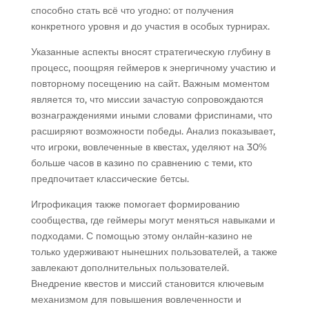
способно стать всё что угодно: от получения
конкретного уровня и до участия в особых турнирах.
Указанные аспекты вносят стратегическую глубину в
процесс, поощряя геймеров к энергичному участию и
повторному посещению на сайт. Важным моментом
является то, что миссии зачастую сопровождаются
вознаграждениями иными словами фриспинами, что
расширяют возможности победы. Анализ показывает,
что игроки, вовлеченные в квестах, уделяют на 30%
больше часов в казино по сравнению с теми, кто
предпочитает классические бетсы.
Игрофикация также помогает формированию
сообщества, где геймеры могут меняться навыками и
подходами. С помощью этому онлайн-казино не
только удерживают нынешних пользователей, а также
завлекают дополнительных пользователей.
Внедрение квестов и миссий становится ключевым
механизмом для повышения вовлеченности и