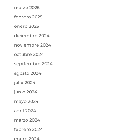
marzo 2025
febrero 2025
enero 2025
diciembre 2024
noviembre 2024
octubre 2024
septiembre 2024
agosto 2024
julio 2024
junio 2024
mayo 2024
abril 2024
marzo 2024
febrero 2024
enero 2024