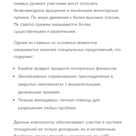
первых уровнях участники могут получать
безвозмездные вращения и маленькие монетарные
премии. По мере движения к более высоким этапам,
7k casino премии оказываются более
существенными и различными.
Одним из главных из основных моментов
оказывается наличие специальных предложений, что
содержат:
Кэшбэк: возврат процента потерянных финансов.
Эксклюзивные соревнования: присоединение в
закрытых чемпионатах с внушительными
денежными призами.
Личные менеджеры: личная помощь для
разрешения любых проблем.
Данные компоненты обеспечивают участие в системе
поощрений не только доходным, но и интересным.