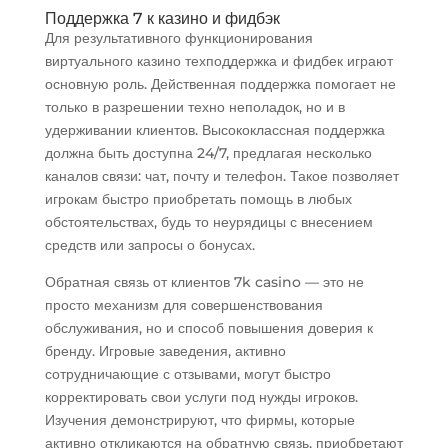
Поддержка 7 к казино и фидбэк
Для результативного функционирования
виртуального казино техподдержка и фидбек играют
основную роль. Действенная поддержка помогает не
только в разрешении техно неполадок, но и в
удерживании клиентов. Высококлассная поддержка
должна быть доступна 24/7, предлагая несколько
каналов связи: чат, почту и телефон. Такое позволяет
игрокам быстро приобретать помощь в любых
обстоятельствах, будь то неурядицы с внесением
средств или запросы о бонусах.
Обратная связь от клиентов 7k casino — это не
просто механизм для совершенствования
обслуживания, но и способ повышения доверия к
бренду. Игровые заведения, активно
сотрудничающие с отзывами, могут быстро
корректировать свои услуги под нужды игроков.
Изучения демонстрируют, что фирмы, которые
активно откликаются на обратную связь, приобретают