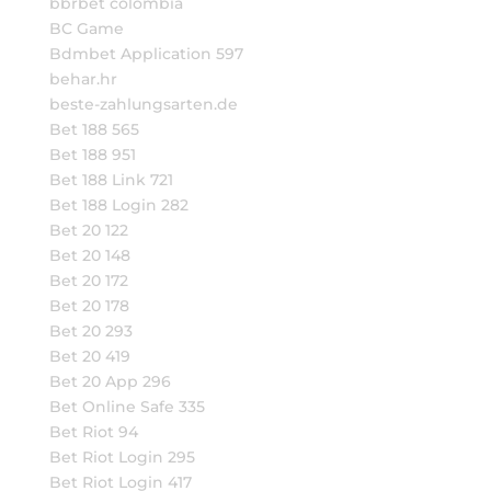
bbrbet colombia
BC Game
Bdmbet Application 597
behar.hr
beste-zahlungsarten.de
Bet 188 565
Bet 188 951
Bet 188 Link 721
Bet 188 Login 282
Bet 20 122
Bet 20 148
Bet 20 172
Bet 20 178
Bet 20 293
Bet 20 419
Bet 20 App 296
Bet Online Safe 335
Bet Riot 94
Bet Riot Login 295
Bet Riot Login 417