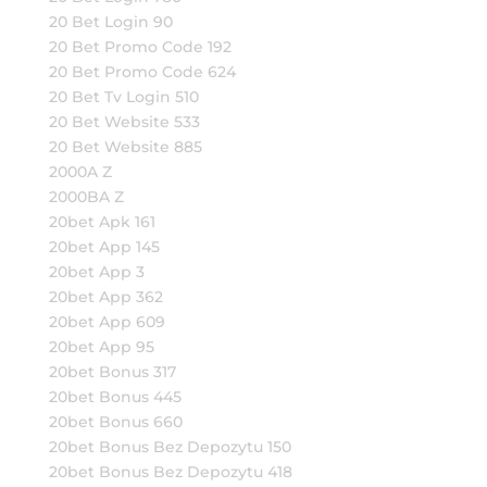
20 Bet Login 90
20 Bet Promo Code 192
20 Bet Promo Code 624
20 Bet Tv Login 510
20 Bet Website 533
20 Bet Website 885
2000A Z
2000BA Z
20bet Apk 161
20bet App 145
20bet App 3
20bet App 362
20bet App 609
20bet App 95
20bet Bonus 317
20bet Bonus 445
20bet Bonus 660
20bet Bonus Bez Depozytu 150
20bet Bonus Bez Depozytu 418