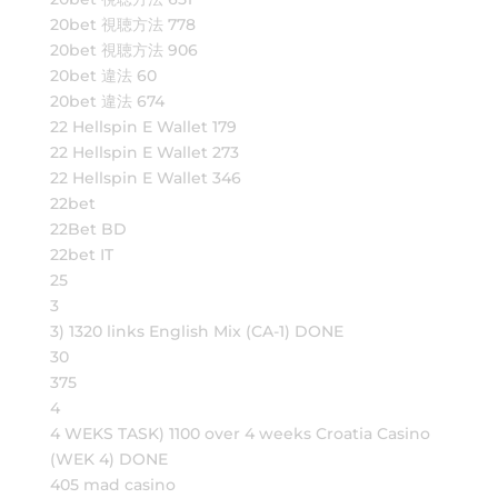
20bet 視聴方法 778
20bet 視聴方法 906
20bet 違法 60
20bet 違法 674
22 Hellspin E Wallet 179
22 Hellspin E Wallet 273
22 Hellspin E Wallet 346
22bet
22Bet BD
22bet IT
25
3
3) 1320 links English Mix (CA-1) DONE
30
375
4
4 WEKS TASK) 1100 over 4 weeks Croatia Casino
(WEK 4) DONE
405 mad casino