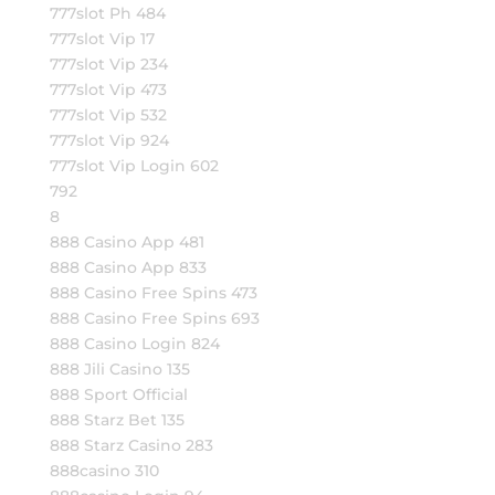
777slot Ph 484
777slot Vip 17
777slot Vip 234
777slot Vip 473
777slot Vip 532
777slot Vip 924
777slot Vip Login 602
792
8
888 Casino App 481
888 Casino App 833
888 Casino Free Spins 473
888 Casino Free Spins 693
888 Casino Login 824
888 Jili Casino 135
888 Sport Official
888 Starz Bet 135
888 Starz Casino 283
888casino 310