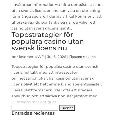
användbar informationAtt hitta det bästa casinot
utan svensk licens online kan vara en utmaning
för många spelare. I denna artikel kommer vi att
utforska vad du bör tänka på när du väljer ett
casino utan svensk licens, samt...
Toppstrategier för
populära casino utan
svensk licens nu
por
laveracruzWP
|
Jul 6, 2026
|
Пролив мейнов
Toppstrategier för populära casino utan svensk
licens nuI takt med att intresset för
onlinecasinon ökar, har casinon utan svensk
licens blivit ett hett ämne bland spelentusiaster.
Dessa plattformar erbjuder ofta ett bredare
spelutbud och attraktiva bonusar jämfört med...
« Entradas más antiguas
Buscar:
Entradas recientes