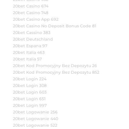
20bet Casino 674
20bet Casino 748
20bet Casino App 692
20bet Casino No Deposit Bonus Code 81
20bet Cassino 383
20bet Deutschland
20bet Espana 97
20bet Italia 463
20bet Italia 57
20bet Kod Promocyjny Bez Depozytu 26
20bet Kod Promocyjny Bez Depozytu 852
20bet Login 224
20bet Login 308
20bet Login 603
20bet Login 651
20bet Login 997
20bet Logowanie 256
20bet Logowanie 440
20bet Logowanie 522