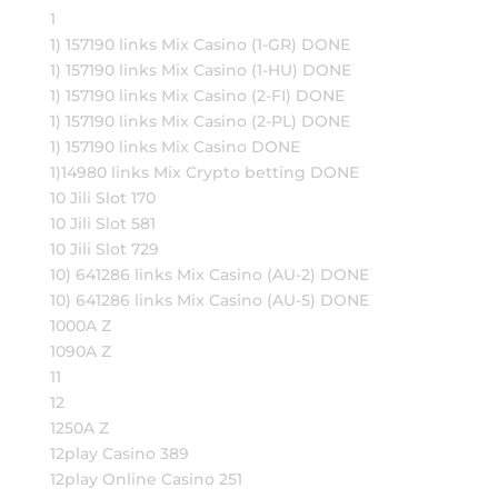
1
1) 157190 links Mix Casino (1-GR) DONE
1) 157190 links Mix Casino (1-HU) DONE
1) 157190 links Mix Casino (2-FI) DONE
1) 157190 links Mix Casino (2-PL) DONE
1) 157190 links Mix Casino DONE
1)14980 links Mix Crypto betting DONE
10 Jili Slot 170
10 Jili Slot 581
10 Jili Slot 729
10) 641286 links Mix Casino (AU-2) DONE
10) 641286 links Mix Casino (AU-5) DONE
1000A Z
1090A Z
11
12
1250A Z
12play Casino 389
12play Online Casino 251