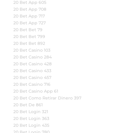
20 Bet App 605
20 Bet App 708
20 Bet App 717
20 Bet App 727
20 Bet Bet 79
20 Bet Bet 799
20 Bet Bet 892
20 Bet Casino 103
20 Bet Casino 284
20 Bet Casino 428
20 Bet Casino 433
20 Bet Casino 457
20 Bet Casino 716
20 Bet Casino App 61
20 Bet Como Retirar Dinero 397
20 Bet De 861
20 Bet Login 321
20 Bet Login 363
20 Bet Login 435
20 Bet Login 780